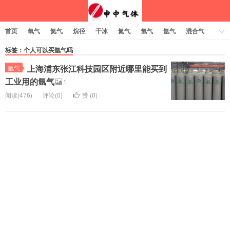
首页
氧气
氦气
烷径
干冰
氮气
氢气
氩气
混合气
乙炔
标签：个人可以买氩气吗
上海浦东张江科技园区附近哪里能买到
氩气
工业用的氩气
1
阅读(476)
评论(0)
赞 (
0
)