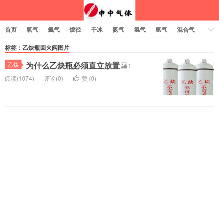
首页
氧气
氦气
烷径
干冰
氮气
氢气
氩气
混合气
乙炔
标签：乙炔瓶回火阀图片
为什么乙炔瓶必须直立放置
乙炔
1
阅读(1074)
评论(0)
赞 (
0
)