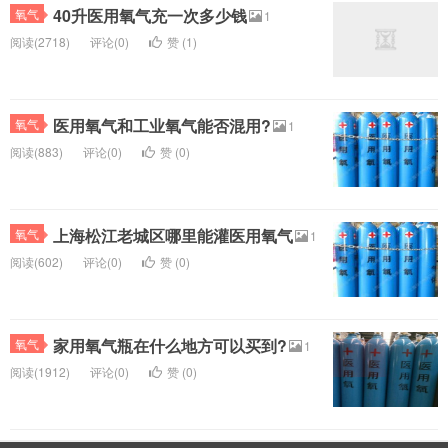
40升医用氧气充一次多少钱
氧气
1
阅读(2718)
评论(0)
赞 (
1
)
医用氧气和工业氧气能否混用?
氧气
1
阅读(883)
评论(0)
赞 (
0
)
上海松江老城区哪里能灌医用氧气
氧气
1
阅读(602)
评论(0)
赞 (
0
)
家用氧气瓶在什么地方可以买到?
氧气
1
阅读(1912)
评论(0)
赞 (
0
)