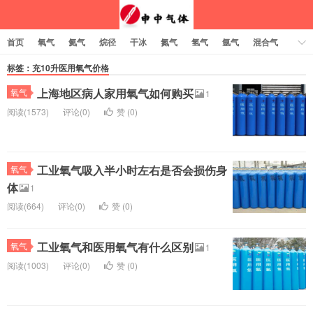
首页
氧气
氦气
烷径
干冰
氮气
氢气
氩气
混合气
乙炔
标签：充10升医用氧气价格
上海地区病人家用氧气如何购买
氧气
1
阅读(1573)
评论(0)
赞 (
0
)
工业氧气吸入半小时左右是否会损伤身
氧气
体
1
阅读(664)
评论(0)
赞 (
0
)
工业氧气和医用氧气有什么区别
氧气
1
阅读(1003)
评论(0)
赞 (
0
)