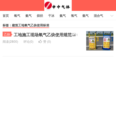
首页
氧气
氦气
烷径
干冰
氮气
氢气
氩气
混合气
乙炔
标签：建筑工地氧气乙炔使用标准
工地施工现场氧气乙炔使用规范
乙炔
1
阅读(2800)
评论(0)
赞 (
0
)