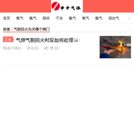
首页
氧气
氦气
烷径
干冰
氮气
氢气
氩气
混合气
乙炔
标签：气割回火先关哪个阀门
气焊气割回火时应如何处理
乙炔
1
阅读(1082)
评论(0)
赞 (
0
)