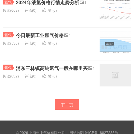
2024年液氩价格行情走势分析
氩气
1
阅读(608)
评论(0)
赞 (
0
)
今日最新工业氩气价格
氩气
1
阅读(530)
评论(0)
赞 (
0
)
浦东三林镇高纯氩气一般在哪里买
氩气
1
阅读(632)
评论(0)
赞 (
0
)
下一页
© 2026
上海申中气体有限公司
网站地图
沪ICP备18027285号