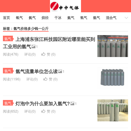
首页
氧气
氦气
烷径
干冰
氮气
氢气
氩气
混合气
乙炔
标签：氩气价格多少钱一公斤
上海浦东张江科技园区附近哪里能买到
氩气
工业用的氩气
1
阅读(476)
评论(0)
赞 (
0
)
氩气流量单位怎么读
氩气
1
阅读(1196)
评论(0)
赞 (
0
)
灯泡中为什么要加入氩气?
氩气
1
阅读(652)
评论(0)
赞 (
0
)