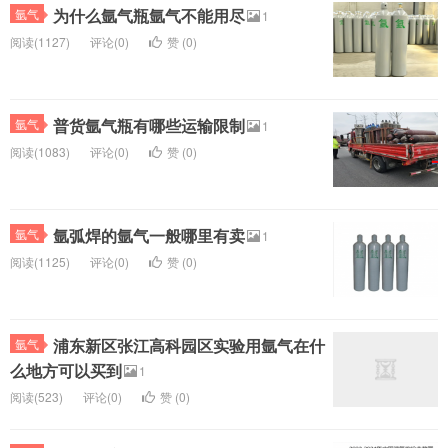
为什么氩气瓶氩气不能用尽
氩气
1
阅读(1127)
评论(0)
赞 (
0
)
普货氩气瓶有哪些运输限制
氩气
1
阅读(1083)
评论(0)
赞 (
0
)
氩弧焊的氩气一般哪里有卖
氩气
1
阅读(1125)
评论(0)
赞 (
0
)
浦东新区张江高科园区实验用氩气在什
氩气
么地方可以买到
1
阅读(523)
评论(0)
赞 (
0
)