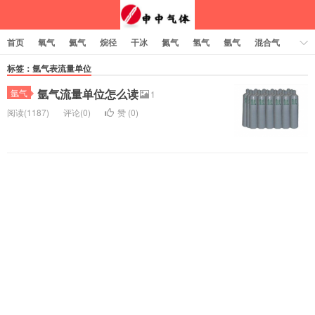
首页
氧气
氦气
烷径
干冰
氮气
氢气
氩气
混合气
乙炔
标签：氩气表流量单位
氩气流量单位怎么读
氩气
1
阅读(1187)
评论(0)
赞 (
0
)