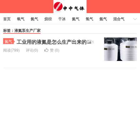
首页
氧气
氦气
烷径
干冰
氮气
氢气
氩气
混合气
乙炔
标签：液氮泵生产厂家
工业用的液氮是怎么生产出来的
氮气
1
阅读(799)
评论(0)
赞 (
0
)