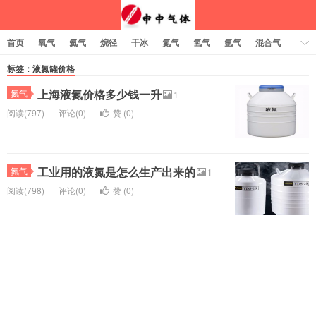
首页
氧气
氦气
烷径
干冰
氮气
氢气
氩气
混合气
乙炔
标签：液氮罐价格
上海液氮价格多少钱一升
氮气
1
阅读(797)
评论(0)
赞 (
0
)
工业用的液氮是怎么生产出来的
氮气
1
阅读(798)
评论(0)
赞 (
0
)