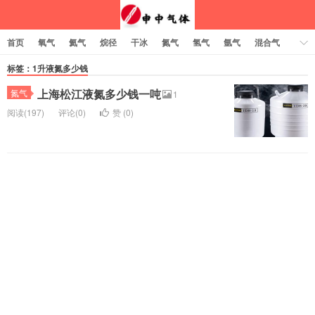
首页
氧气
氦气
烷径
干冰
氮气
氢气
氩气
混合气
乙炔
标签：1升液氮多少钱
上海松江液氮多少钱一吨
氮气
1
阅读(197)
评论(0)
赞 (
0
)