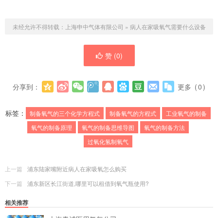
未经允许不得转载：
上海申中气体有限公司
»
病人在家吸氧气需要什么设备
赞 (
0
)
分享到：
更多
(
0
)
标签：
制备氧气的三个化学方程式
制备氧气的方程式
工业氧气的制备
氧气的制备原理
氧气的制备思维导图
氧气的制备方法
过氧化氢制氧气
上一篇
浦东陆家嘴附近病人在家吸氧怎么购买
下一篇
浦东新区长江街道,哪里可以租借到氧气瓶使用?
相关推荐