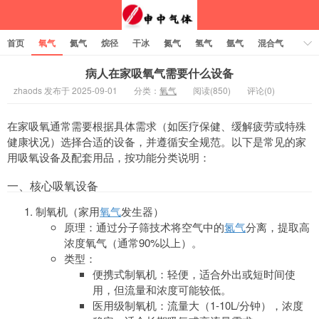
首页
氧气
氦气
烷径
干冰
氮气
氢气
氩气
混合气
乙炔
病人在家吸氧气需要什么设备
zhaods 发布于 2025-09-01
分类：
氧气
阅读(850)
评论(0)
在家吸氧通常需要根据具体需求（如医疗保健、缓解疲劳或特殊
健康状况）选择合适的设备，并遵循安全规范。以下是常见的家
用吸氧设备及配套用品，按功能分类说明：
一、核心吸氧设备
制氧机（家用
氧气
发生器）
原理：通过分子筛技术将空气中的
氮气
分离，提取高
浓度氧气（通常90%以上）。
类型：
便携式制氧机：轻便，适合外出或短时间使
用，但流量和浓度可能较低。
医用级制氧机：流量大（1-10L/分钟），浓度