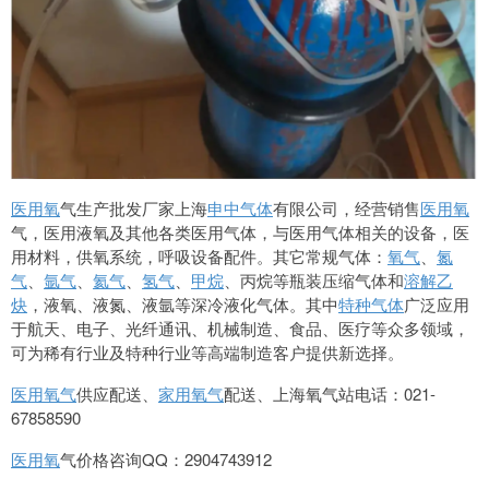
医用氧
气生产批发厂家上海
申中气体
有限公司，经营销售
医用氧
气，医用液氧及其他各类医用气体，与医用气体相关的设备，医
用材料，供氧系统，呼吸设备配件。其它常规气体：
氧气
、
氮
气
、
氩气
、
氦气
、
氢气
、
甲烷
、丙烷等瓶装压缩气体和
溶解乙
炔
，液氧、液氮、液氩等深冷液化气体。其中
特种气体
广泛应用
于航天、电子、光纤通讯、机械制造、食品、医疗等众多领域，
可为稀有行业及特种行业等高端制造客户提供新选择。
医用氧气
供应配送、
家用氧气
配送、上海氧气站电话：021-
67858590
医用氧
气价格咨询QQ：2904743912