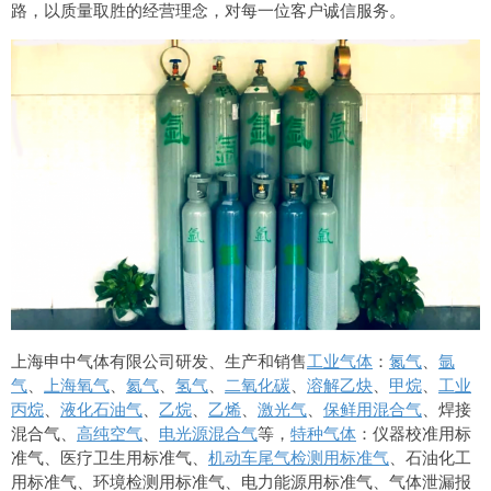
路，以质量取胜的经营理念，对每一位客户诚信服务。
上海申中气体有限公司研发、生产和销售
工业气体
：
氮气
、
氩
气
、
上海氧气
、
氦气
、
氢气
、
二氧化碳
、
溶解乙炔
、
甲烷
、
工业
丙烷
、
液化石油气
、
乙烷
、
乙烯
、
激光气
、
保鲜用混合气
、焊接
混合气、
高纯空气
、
电光源混合气
等，
特种气体
：仪器校准用标
准气、医疗卫生用标准气、
机动车尾气检测用标准气
、石油化工
用标准气、环境检测用标准气、电力能源用标准气、气体泄漏报