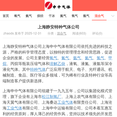
首页
氧气
氦气
烷径
干冰
氮气
氢气
氩气
混合气
乙炔
上海静安特种气体公司
zhaods 发布于 2025-12-31
分类：
混合气
阅读(603)
评论(0)
上海静安特种气体公司上海申中气体有限公司依托先进的科技之
源，严格的科学管理态度，以独特的管理理念和经营思路，促进
企业的发展。公司主要经营
氧气
、
氮气
、
氩气
、
氦气
、
氢气
、
甲
烷
、丙烷等瓶装压缩气体和
溶解乙炔
，液氧、液氮、液氩等深冷
液化气体。其中
特种气体
广泛应用于航天、电子、光纤通讯、机
械制造、食品、医疗等众多领域，可为稀有行业及特种行业等高
端制造客户提供新选择。
上海申中气体有限公司组建于一九九五年，公司以集团化模式管
理，旗下企业有上海市
松江制氧厂
、上海上农气体有限公司、上
海天翼气体有限公司、上海桑达
工业气体
有限责任公司、上海沧
海
工业气体
有限公司、上海申中运输有限公司。公司本着互惠互
利的经营原则，厚人薄己的经营作风，坚持以技术领先的开发思