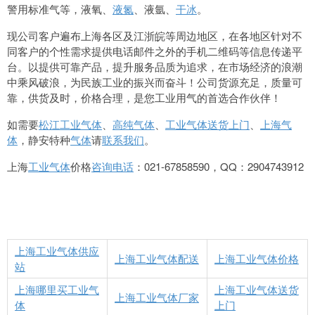
警用标准气等，液氧、
液氮
、液氩、
干冰
。
现公司客户遍布上海各区及江浙皖等周边地区，在各地区针对不
同客户的个性需求提供电话邮件之外的手机二维码等信息传递平
台。以提供可靠产品，提升服务品质为追求，在市场经济的浪潮
中乘风破浪，为民族工业的振兴而奋斗！公司货源充足，质量可
靠，供货及时，价格合理，是您工业用气的首选合作伙伴！
如需要
松江工业气体
、
高纯气体
、
工业气体送货上门
、
上海气
体
，静安特种
气体
请
联系我们
。
上海
工业气体
价格
咨询电话
：021-67858590，QQ：2904743912
上海工业气体供应
上海工业气体配送
上海工业气体价格
站
上海哪里买工业气
上海工业气体送货
上海工业气体厂家
体
上门