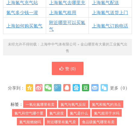
上海氮气充气站
上海氮气去哪里充
上海氮气配送
氮气多少钱一灌
上海氮气租用
上海氮气送货上门
附近哪里可以买氮
上海如何购买氮气
上海氮气订购电话
气
未经允许不得转载：
上海申中气体有限公司
»
金山哪里有大量的工业氮气出
售
赞 (
0
)
分享到：
更多
(
0
)
标签：
一氧化氮哪里有卖
氮气与氧气反应
氮气和氧气的沸点
氮气和空气哪个重
氮气密度
氮气是什么
氮气能溶于水吗
氮气能燃烧吗
附近哪里有氮气卖
食品级氮气哪里有卖