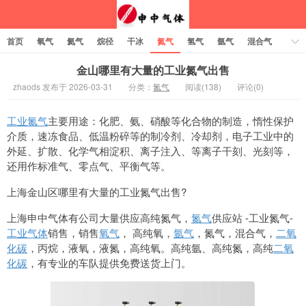
首页
氧气
氦气
烷径
干冰
氮气
氢气
氩气
混合气
乙炔
金山哪里有大量的工业氮气出售
zhaods 发布于 2026-03-31
分类：
氮气
阅读(138)
评论(0)
工业氮气
主要用途：化肥、氨、硝酸等化合物的制造，惰性保护
介质，速冻食品、低温粉碎等的制冷剂、冷却剂，电子工业中的
外延、扩散、化学气相淀积、离子注入、等离子干刻、光刻等，
还用作标准气、零点气、平衡气等。
上海金山区哪里有大量的工业氮气出售?
上海申中气体有公司大量供应高纯氮气，
氮气
供应站 -工业氮气-
工业气体
销售，销售
氧气
， 高纯氧，
氩气
，氮气，混合气，
二氧
化碳
，丙烷，液氧，液氮，高纯氧。高纯氩、高纯氮，高纯
二氧
化碳
，有专业的车队提供免费送货上门。