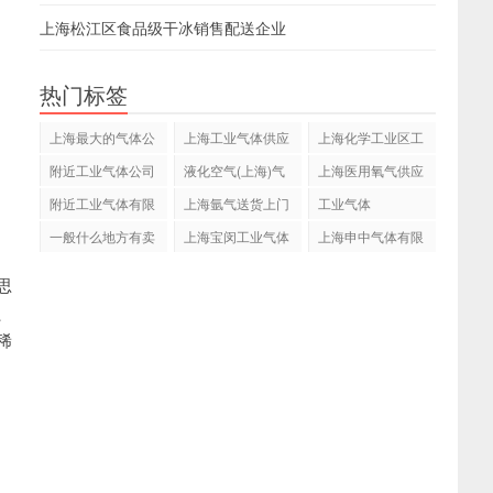
上海松江区食品级干冰销售配送企业
热门标签
上海最大的气体公
上海工业气体供应
上海化学工业区工
司
站
业气体有限公司
附近工业气体公司
液化空气(上海)气
上海医用氧气供应
电话
体有限公司
站
附近工业气体有限
上海氩气送货上门
工业气体
公司
一般什么地方有卖
上海宝闵工业气体
上海申中气体有限
氦气
有限公司
公司
思
、
稀