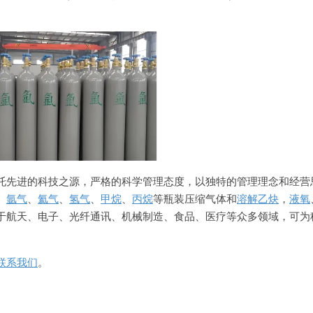
托先进的科技之源，严格的科学管理态度，以独特的管理理念和经营
、
氩气
、
氦气
、
氢气
、
甲烷
、
丙烷
等瓶装压缩气体和
溶解乙炔
，
液氧
于航天、电子、光纤通讯、机械制造、食品、医疗等众多领域，可为
联系我们
。