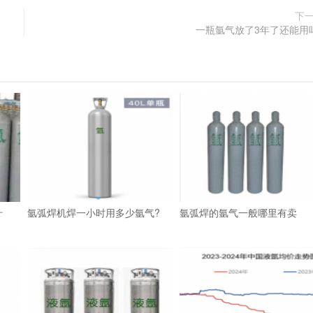
下
一瓶氩气放了3年了还能用
什
氩弧焊机焊一小时用多少氩气?
氩弧焊的氩气一般哪里有卖