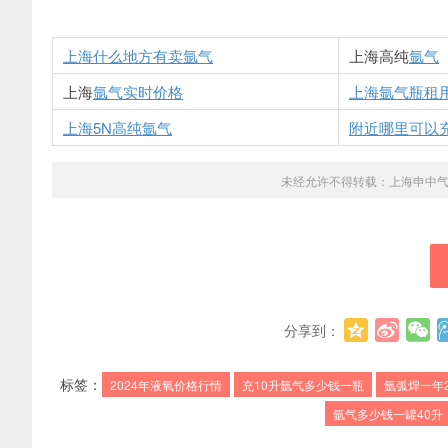
上海什么地方有卖
氩气
上海高纯
氩气
上海
氩气实时价格
上海
氩气
瓶租
上海5N高纯
氩气
附近哪里可以
未经允许不得转载：
上海申中
分享到：
标签：
2024年液氧价格行情
充10升氩气多少钱一瓶
氩弧焊一年
氩气多少钱一罐40升