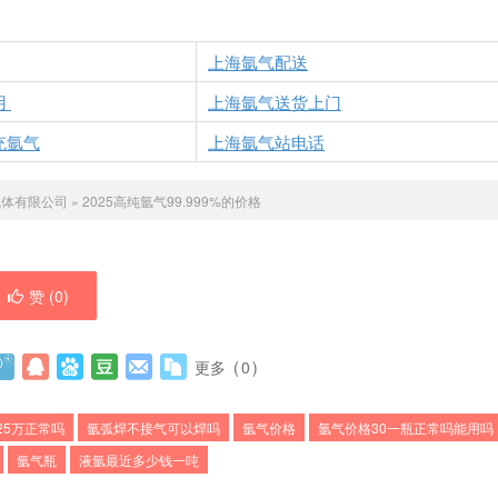
上海
氩气
配送
用
上海
氩气
送货上门
充
氩气
上海
氩气
站电话
气体有限公司
»
2025高纯氩气99.999%的价格
赞 (
0
)
更多
(
0
)
25万正常吗
氩弧焊不接气可以焊吗
氩气价格
氩气价格30一瓶正常吗能用吗
氩气瓶
液氩最近多少钱一吨