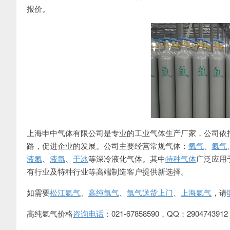
报价。
上海申中气体有限公司是专业的工业气体生产厂家，公司依
路，促进企业的发展。公司主要经营常规气体：
氧气
、
氮气
液氮
、
液氩
、
干冰
等深冷液化气体。其中
特种气体
广泛应用
有行业及特种行业等高端制造客户提供新选择。
如需要
松江氩气
、
高纯氩气
、
氩气送货上门
、
上海氩气
，请
高纯氩气价格
咨询电话
：021-67858590，QQ：2904743912