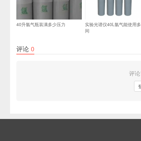
40升氩气瓶装满多少压力
实验光谱仪40L氩气能使用
间
评论
0
评论